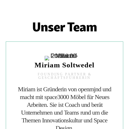
WIR SIND CO-
Unser Team
KREATORINNEN,­
INNOVATIONSTREIBER,
WEITERDENKERINNEN,
ANDERSMACHER.
Miriam Soltwedel
FOUNDING PARTNER &
GESCHÄFTSFÜHRERIN
Miriam ist Gründerin von openmjnd und
macht mit space3000 Möbel für Neues
Arbeiten. Sie ist Coach und berät
Unternehmen und Teams rund um die
Themen Innovationskultur und Space
Design.