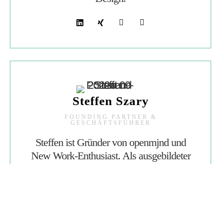
Steffen Szary
FOUNDING PARTNER &
GESCHÄFTSFÜHRER
Steffen ist Gründer von openmjnd und
New Work-Enthusiast. Als ausgebildeter
Design Thinker und agiler Coach befähigt
er Teams dazu, über sich
hinauszuwachsen.
Er liebt seine Familie, gutes Essen und