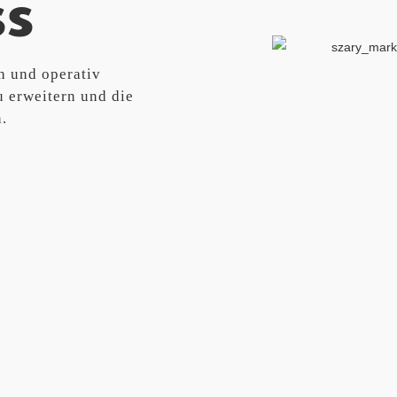
ss
h und operativ
u erweitern und die
.