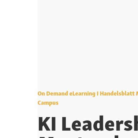
On Demand eLearning I Handelsblat
Campus
KI Leaders