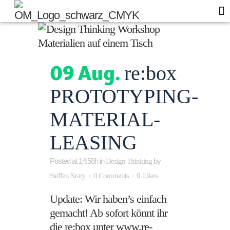
Of
Blo
09 Aug.
re:box
PROTOTYPING-
MATERIAL-
LEASING
Posted at 14:58h
in
by
Design Thinking
Steffen Szary
0 Comments
0
Likes
Update: Wir haben’s einfach
gemacht! Ab sofort könnt ihr
die re:box unter www.re-