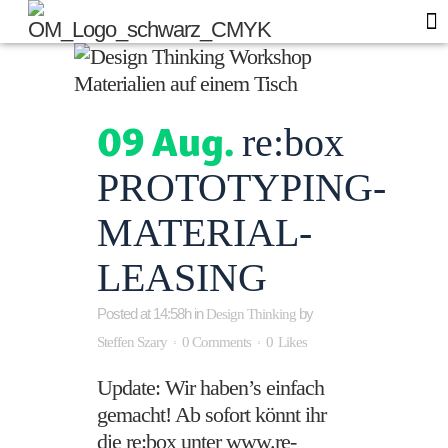
Of
Blo
09 Aug.
re:box
PROTOTYPING-
MATERIAL-
LEASING
Posted at 14:58h
in
by
Design Thinking
Steffen Szary
0 Comments
0
Likes
Update: Wir haben’s einfach
gemacht! Ab sofort könnt ihr
die re:box unter www.re-