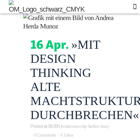
Of
Blo
16 Apr.
»MIT
DESIGN
THINKING
ALTE
MACHTSTRUKTU
DURCHBRECHEN«
Posted at 08:39h
in
by
interviews
Steffen Szary
0 Comments
0
Likes