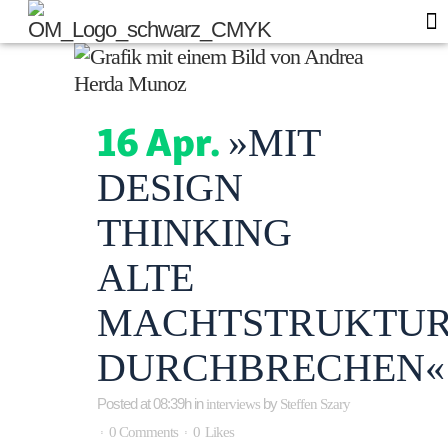
Of
Blo
16 Apr.
»MIT
DESIGN
THINKING
ALTE
MACHTSTRUKTU
DURCHBRECHEN«
Posted at 08:39h
in
by
interviews
Steffen Szary
0 Comments
0
Likes