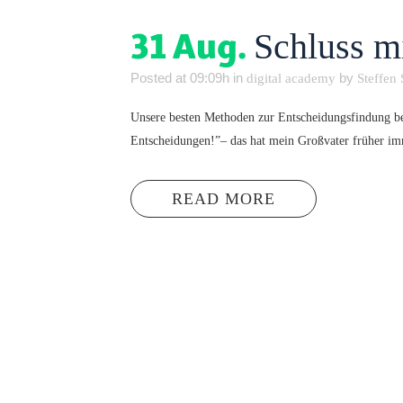
31 Aug.
Schluss m
Posted at 09:09h
in
by
digital academy
Steffen
Unsere besten Methoden zur Entscheidungsfindung be
Entscheidungen!”– das hat mein Großvater früher imme
READ MORE