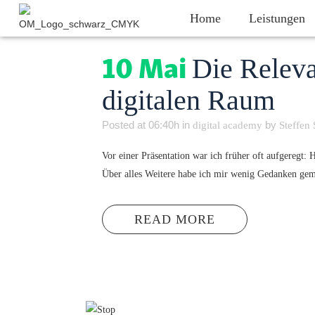
Home
Leistungen
10 Mai
Die Releva
digitalen Raum
Posted at 06:40h
in
by
digital academy
Steffen
Vor einer Präsentation war ich früher oft aufgeregt: 
Über alles Weitere habe ich mir wenig Gedanken gema
READ MORE