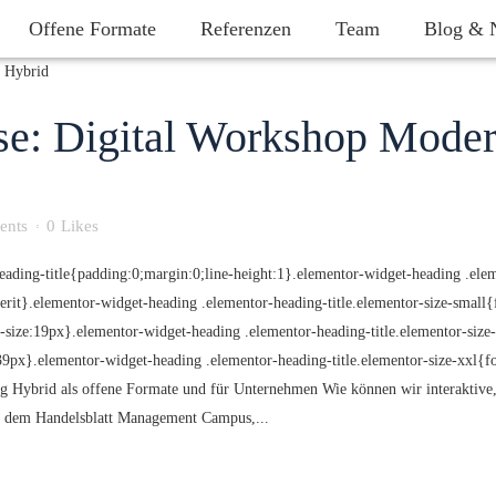
Offene Formate
Referenzen
Team
Blog & 
se: Digital Workshop Moder
ents
0
Likes
eading-title{padding:0;margin:0;line-height:1}.elementor-widget-heading .elem
inherit}.elementor-widget-heading .elementor-heading-title.elementor-size-smal
-size:19px}.elementor-widget-heading .elementor-heading-title.elementor-size
e:39px}.elementor-widget-heading .elementor-heading-title.elementor-size-xxl{
Hybrid als offene Formate und für Unternehmen Wie können wir interaktive, i
it dem Handelsblatt Management Campus,...