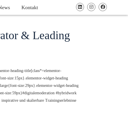
News
Kontakt
ator & Leading
entor-heading-title[class*=elementor-
l{font-size:15px}.elementor-widget-heading
-large{font-size:29px}.elementor-widget-heading
font-size:59px}#digitalemoderation #hybridwork
nspirative und skalierbare Trainingserlebnisse