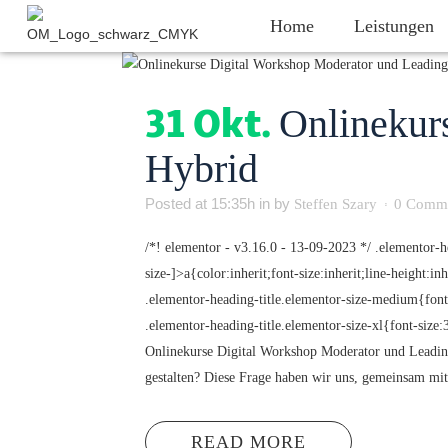
Home
Leistungen
31 Okt.
Onlinekur
Hybrid
Posted at 15:35h
in
by
Steffen Szary
0 Comm
/*! elementor - v3.16.0 - 13-09-2023 */ .elementor-h
size-]>a{color:inherit;font-size:inherit;line-height:
.elementor-heading-title.elementor-size-medium{font
.elementor-heading-title.elementor-size-xl{font-siz
Onlinekurse Digital Workshop Moderator und Leading 
gestalten? Diese Frage haben wir uns, gemeinsam m
READ MORE