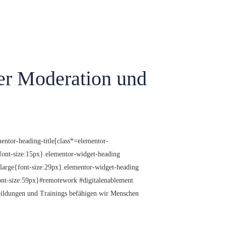
ler Moderation und
entor-heading-title[class*=elementor-
l{font-size:15px}.elementor-widget-heading
-large{font-size:29px}.elementor-widget-heading
font-size:59px}#remotework #digitalenablement
bildungen und Trainings befähigen wir Menschen