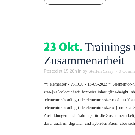
23 Okt.
Trainings
Zusammenarbeit
Posted at 15:28h
in
by
Steffen Szary
0 Comm
/*! elementor - v3.16.0 - 13-09-2023 */ .elementor-h
size-]>a{color:inherit;font-size:inherit;line-height:
.elementor-heading-title.elementor-size-medium{font
.elementor-heading-title.elementor-size-xl{font-siz
Ausbildungen und Trainings für die Zusammenarbeit,
dazu, auch im digitalen und hybriden Raum über sich