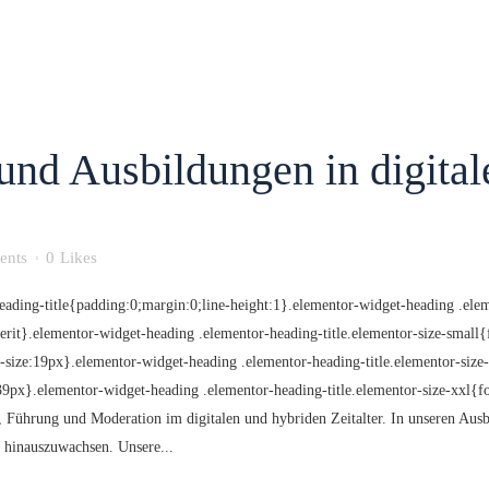
 und Ausbildungen in digita
ents
0
Likes
eading-title{padding:0;margin:0;line-height:1}.elementor-widget-heading .elem
inherit}.elementor-widget-heading .elementor-heading-title.elementor-size-smal
-size:19px}.elementor-widget-heading .elementor-heading-title.elementor-size
e:39px}.elementor-widget-heading .elementor-heading-title.elementor-size-xxl{
 Führung und Moderation im digitalen und hybriden Zeitalter. In unseren Aus
 hinauszuwachsen. Unsere...