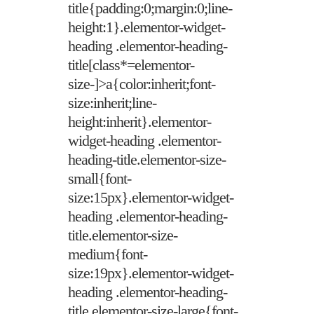
title{padding:0;margin:0;line-
height:1}.elementor-widget-
heading .elementor-heading-
title[class*=elementor-
size-]>a{color:inherit;font-
size:inherit;line-
height:inherit}.elementor-
widget-heading .elementor-
heading-title.elementor-size-
small{font-
size:15px}.elementor-widget-
heading .elementor-heading-
title.elementor-size-
medium{font-
size:19px}.elementor-widget-
heading .elementor-heading-
title.elementor-size-large{font-