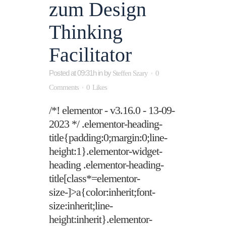
zum Design
Thinking
Facilitator
Posted at 09:31h
in
by
Steffen Szary
0
Comments
0
Likes
/*! elementor - v3.16.0 - 13-09-
2023 */ .elementor-heading-
title{padding:0;margin:0;line-
height:1}.elementor-widget-
heading .elementor-heading-
title[class*=elementor-
size-]>a{color:inherit;font-
size:inherit;line-
height:inherit}.elementor-