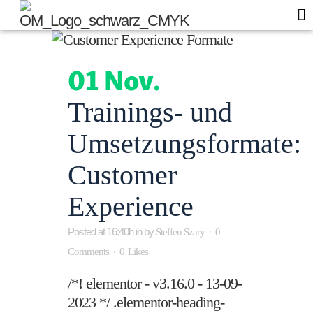
Of
Blo
01 Nov.
Trainings- und
Umsetzungsformate:
Customer
Experience
Posted at 16:40h
in
by
Steffen Szary
0
Comments
0
Likes
/*! elementor - v3.16.0 - 13-09-
2023 */ .elementor-heading-