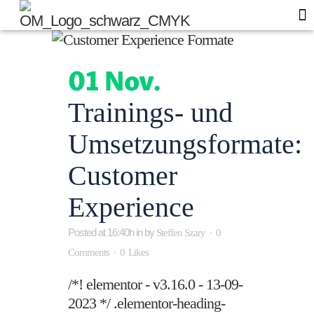
Of
Blo
01 Nov.
Trainings- und
Umsetzungsformate:
Customer
Experience
Posted at 16:40h
in
by
Steffen Szary
0
Comments
0
Likes
/*! elementor - v3.16.0 - 13-09-
2023 */ .elementor-heading-