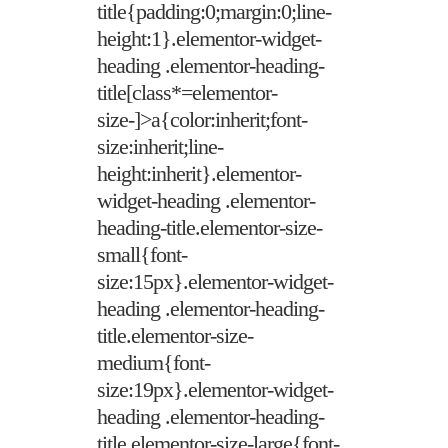
title{padding:0;margin:0;line-
height:1}.elementor-widget-
heading .elementor-heading-
title[class*=elementor-
size-]>a{color:inherit;font-
size:inherit;line-
height:inherit}.elementor-
widget-heading .elementor-
heading-title.elementor-size-
small{font-
size:15px}.elementor-widget-
heading .elementor-heading-
title.elementor-size-
medium{font-
size:19px}.elementor-widget-
heading .elementor-heading-
title.elementor-size-large{font-